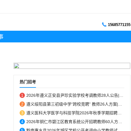
15685771155
事
热门招考
1
2026年遵义正安县尹珍实验学校考调教师28人公告|8月10日报名...
2
遵义绥阳县第三初级中学“跨校竞聘” 教师26人方案|8月7日-8日报名...
3
遵义医科大学医学与科技学院2026年秋季学期招聘简章...
4
2026年铜仁市碧江区教育系统公开招聘教师60人方案|8月10-14日报名...
5
黔南惠水县2026年城区学校公开考调中小学教师试教成绩公示...