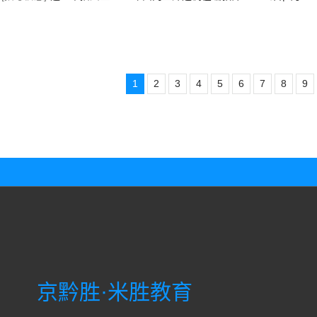
1
2
3
4
5
6
7
8
9
京黔胜·米胜教育