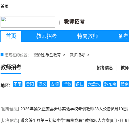
首页
教师招考
首页
教师招考
特岗教师
备考
您现在的位置：
京黔胜·米胜教育
教师招考
教师招考
招考信息
教师
不限
贵阳
遵义
安顺
毕节
铜仁
六盘水
黔东南
黔南
地区：
[招考信息]
2026年遵义正安县尹珍实验学校考调教师28人公告|8月10日
[招考信息]
遵义绥阳县第三初级中学“跨校竞聘” 教师26人方案|8月7日-