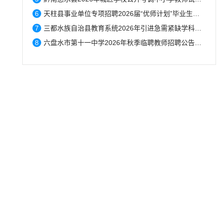
6
天柱县事业单位专项招聘2026届“优师计划”毕业生体检结果人员名单的公告...
7
三都水族自治县教育系统2026年引进急需紧缺学科专业教师公告拟聘用人员名单公示...
8
六盘水市第十一中学2026年秋季临聘教师招聘公告（7月31日–8月20日报名）...