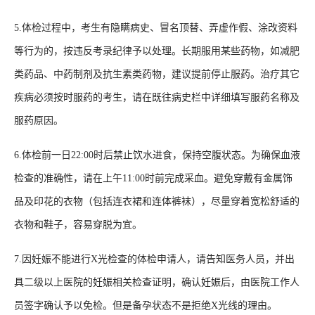
5.体检过程中，考生有隐瞒病史、冒名顶替、弄虚作假、涂改资料
等行为的，按违反考录纪律予以处理。长期服用某些药物，如减肥
类药品、中药制剂及抗生素类药物，建议提前停止服药。治疗其它
疾病必须按时服药的考生，请在既往病史栏中详细填写服药名称及
服药原因。
6.体检前一日22:00时后禁止饮水进食，保持空腹状态。为确保血液
检查的准确性，请在上午11:00时前完成采血。避免穿戴有金属饰
品及印花的衣物（包括连衣裙和连体裤袜），尽量穿着宽松舒适的
衣物和鞋子，容易穿脱为宜。
7.因妊娠不能进行X光检查的体检申请人，请告知医务人员，并出
具二级以上医院的妊娠相关检查证明，确认妊娠后，由医院工作人
员签字确认予以免检。但是备孕状态不是拒绝X光线的理由。