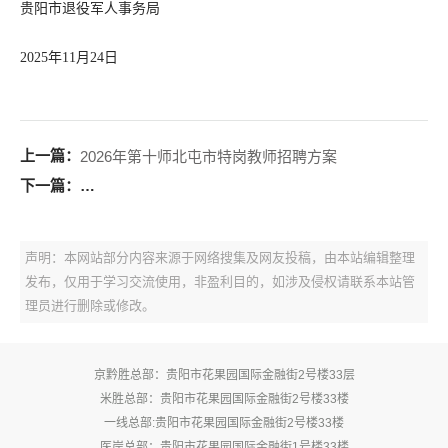
贵阳市退役军人事务局
2025年11月24日
上一篇：
2026年第十师北屯市特岗教师招聘方案
下一篇：
2025年普安县“特岗计划”教师转聘为正式编制教师拟聘
声明：本网站部分内容来源于网络搜集及网友投稿，由本站编辑整理
发布，仅用于学习交流使用，非盈利目的，如涉及侵权请联系本站管
理员进行删除或修改。
京黔胜总部：贵阳市花果园国际金融街2号楼33层
米胜总部：贵阳市花果园国际金融街2号楼33楼
一线总部:贵阳市花果园国际金融街2号楼33楼
医岸总部：贵阳市花果园国际金融街1号楼33楼