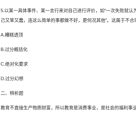
5.以某一具体事件、某一言行来对自己进行评价，如“一次失败就认
己又笨又蠢，连这么简单的事都做不好，更何况其他”。这属于不合
A.糟糕透顶
B.过分概括化
C.绝对化要求
D.过分幻想
二、辨析题
教育不直接生产物质财富，所以教育是消费事业，是社会的福利事