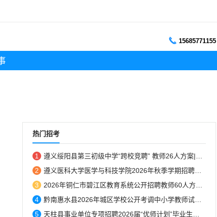
15685771155
事
热门招考
1
遵义绥阳县第三初级中学“跨校竞聘” 教师26人方案|8月7日-8日报名...
2
遵义医科大学医学与科技学院2026年秋季学期招聘简章...
3
2026年铜仁市碧江区教育系统公开招聘教师60人方案|8月10-14日报名...
4
黔南惠水县2026年城区学校公开考调中小学教师试教成绩公示...
5
天柱县事业单位专项招聘2026届“优师计划”毕业生体检结果人员名单的公告...