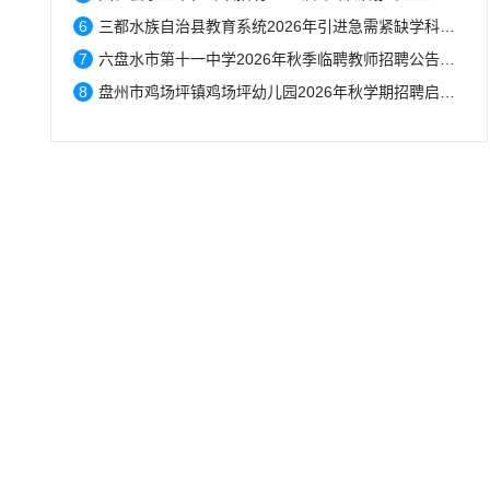
6
三都水族自治县教育系统2026年引进急需紧缺学科专业教师公告拟聘用人员名单公示...
7
六盘水市第十一中学2026年秋季临聘教师招聘公告（7月31日–8月20日报名）...
8
盘州市鸡场坪镇鸡场坪幼儿园2026年秋学期招聘启事...