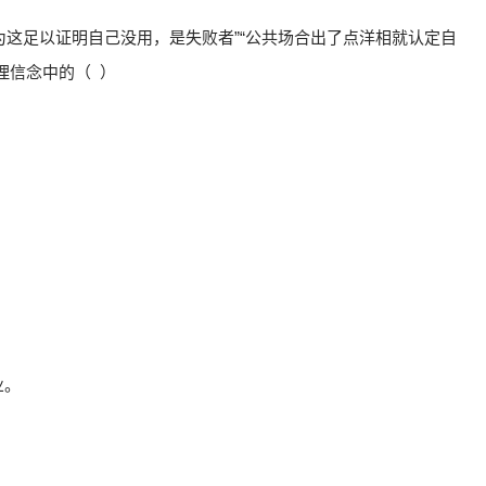
为这足以证明自己没用，是失败者”“公共场合出了点洋相就认定自
理信念中的（ ）
业。