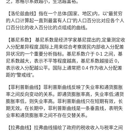
之，恩格尔系数越小，生活越富裕。
【洛伦兹曲线】指在一个总体(国家、地区)内，以“最贫穷
的人口计算起一直到最富有人口”的人口百分比对应各个人
口百分比的收入百分比的点组成的曲线。
【基尼系数】 基尼系数是经济学家基尼提出的,定量测定收
入分配差异程度,国际上用来综合考察居民内部收入分配差
异状况的一个重要分析指标。基尼系数介于 0-1 之间，基
尼系数越大，表示不平等程度越高，基尼系数越接近 0，
表示收入分配越公平。国际上通常把 0.4 作为收入分配差
距的“警戒线”。
【菲利普斯曲线】菲利普斯曲线反映了失业率和通货膨胀
率之间反向变动的关系。即通货膨胀率高，失业率低;通货
膨胀率低，则失业率高。菲利普斯曲线只在短期有效，长
期无效。在长期中，菲利普斯曲线是一条垂直线，表明失
业率和通货膨胀率之间不存在交替关系。
【拉弗曲线】拉弗曲线描绘了政府的税收收入与税率之间