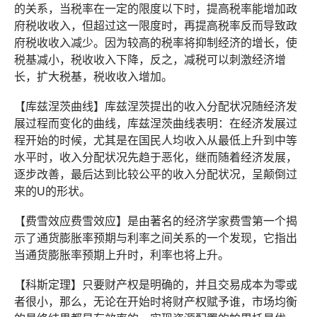
的关系，当税率在一定的限度以下时，提高税率能增加政
府税收收入，但超过这一限度时，再提高税率反而导致政
府税收收入减少。因为较高的税率将抑制经济的增长，使
税基减小，税收收入下降，反之，减税可以刺激经济增
长，扩大税基，税收收入增加。
【库兹涅茨曲线】库兹涅茨提出的收入分配状况随经济发
展过程而变化的曲线，库兹涅茨曲线表明：在经济发展过
程开始的时候，尤其是在国民人均收入从最低上升到中等
水平时，收入分配状况先趋于恶化，继而随着经济发展，
逐步改善，最后达到比较公平的收入分配状况，呈颠倒过
来的U的形状。
【费雪效应费雪效应】是由著名的经济学家费雪第一个揭
示了通货膨胀率预期与利率之间关系的一个发现，它指出
当通货膨胀率预期上升时，利率也将上升。
【科斯定理】只要财产权是明确的，并且交易成本为零或
者很小，那么，无论在开始时将财产权赋予谁，市场均衡