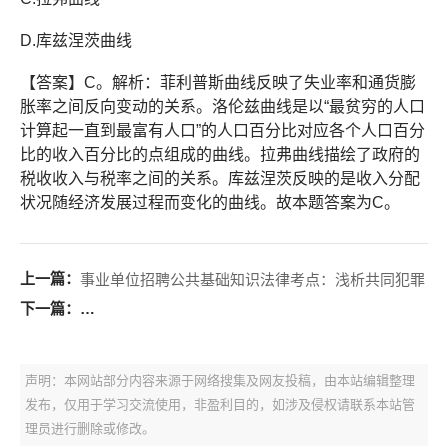
D.库兹涅茨曲线
【答案】C。解析：菲利普斯曲线反映了失业率和通货膨
胀率之间反向变动的关系。洛伦兹曲线是以“最贫穷的人口
计算起一直到最富有人口”的人口百分比对应各个人口百分
比的收入百分比的点组成的曲线。拉弗曲线描绘了政府的
税收收入与税率之间的关系。库兹涅茨反映的是收入分配
状况随经济发展过程而变化的曲线。故本题答案为C。
上一篇：
事业单位招聘公共基础知识法律考点：浅析共同犯罪
下一篇：
事业单位招聘公共基础知识经济考点：最高限价与最低
声明：本网站部分内容来源于网络搜集及网友投稿，由本站编辑整理
发布，仅用于学习交流使用，非盈利目的，如涉及侵权请联系本站管
理员进行删除或修改。