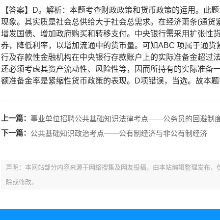
【答案】D。解析：本题考查财政政策和货币政策的运用。此题
现象。其实质是社会总供给大于社会总需求。在经济萧条(通货
增发国债、增加政府购买和转移支付。中央银行需采用扩张性
券，降低利率，以增加流通中的货币量。可知ABC 项属于通
行及存款性金融机构在中央银行存款账户上的实际准备金超过
还必须考虑其资产流动性、风险性等，因而所持有的实际准备
额准备金率是紧缩性货币政策的表现。D项错误，当选。故本题
上一篇：
事业单位招聘公共基础知识法律考点——公务员的回避制
下一篇：
公共基础知识政治考点——公有制经济与非公有制经济
声明：本网站部分内容来源于网络搜集及网友投稿，由本站编辑整理发布，
除或修改。