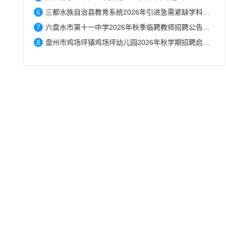
6
三都水族自治县教育系统2026年引进急需紧缺学科专业教师公告拟聘用人员名单公示...
7
六盘水市第十一中学2026年秋季临聘教师招聘公告（7月31日–8月20日报名）...
8
盘州市鸡场坪镇鸡场坪幼儿园2026年秋学期招聘启事...