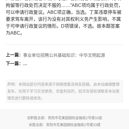
拘留等行政处罚决定不服的……”ABC项均属于行政处罚，
可以申请行政复议。ABC项正确，当选。丁某违章停车被
要求驾车离开，该行为没有对其权利义务产生影响，不属
于可申请行政复议的情形。D项错误，不选。故本题答案
为ABC。
上一篇：
事业单位招聘公共基础知识：中华文明起源
下一篇：
事业单位招聘公共基础知识经济考点：经济学常见名词
声明：本网站部分内容来源于网络搜集及网友投稿，由本站编辑整理
发布，仅用于学习交流使用，非盈利目的，如涉及侵权请联系本站管
理员进行删除或修改。
京黔胜总部：贵阳市花果园国际金融街2号楼33层
米胜总部：贵阳市花果园国际金融街2号楼33楼