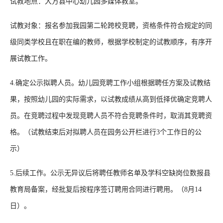
试教地点：大方县中心幼儿园多媒体教室。
试教对象：报名参加我园第二轮跨校竞聘，资格条件符合规定的同
级同类学校且在职在编的教师，根据学校制定的试教顺序，有序开
展试教工作。
4.确定公示拟聘人员。幼儿园竞聘工作小组根据聘任方案及试教结
果，按照幼儿园的实际需求，以试教成绩从高到低择优确定竞聘人
员。在竞聘过程中发现竞聘人员不符合竞聘条件时，取消其竞聘资
格。（试教结束后对拟聘人员在园务公开栏进行3个工作日的公
示）
5.后续工作。公示无异议后将聘任教师名单及学科空缺岗位数报县
教育局备案，经批复后按程序签订聘用合同进行聘用。（8月14
日）。