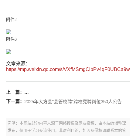
附件2
附件3
文章来源：
https://mp.weixin.qq.com/s/VXfMSmgCibPv4qF0UBCa9w
上一篇：
2025年大方县第一小学跨校竞聘教师18人|8月10日面试
下一篇：
2025年大方县“县管校聘”跨校竞聘岗位350人公告
声明：本网站部分内容来源于网络搜集及网友投稿，由本站编辑整理
发布，仅用于学习交流使用，非盈利目的，如涉及侵权请联系本站管