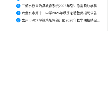
6
三都水族自治县教育系统2026年引进急需紧缺学科专业教师公告拟聘用人员名单公示...
7
六盘水市第十一中学2026年秋季临聘教师招聘公告（7月31日–8月20日报名）...
8
盘州市鸡场坪镇鸡场坪幼儿园2026年秋学期招聘启事...