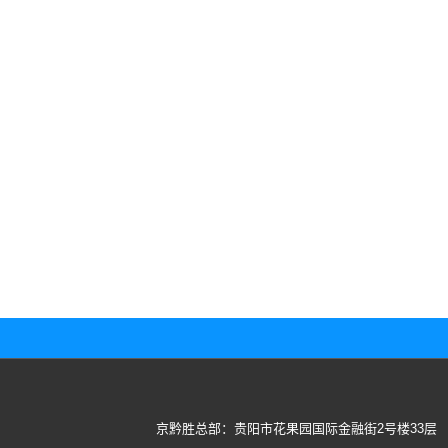
京黔胜总部：贵阳市花果园国际金融街2号楼33层