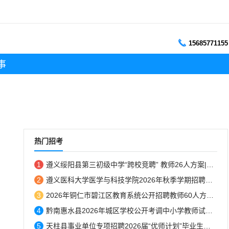
15685771155
事
热门招考
1
遵义绥阳县第三初级中学“跨校竞聘” 教师26人方案|8月7日-8日报名...
2
遵义医科大学医学与科技学院2026年秋季学期招聘简章...
3
2026年铜仁市碧江区教育系统公开招聘教师60人方案|8月10-14日报名...
4
黔南惠水县2026年城区学校公开考调中小学教师试教成绩公示...
5
天柱县事业单位专项招聘2026届“优师计划”毕业生体检结果人员名单的公告...