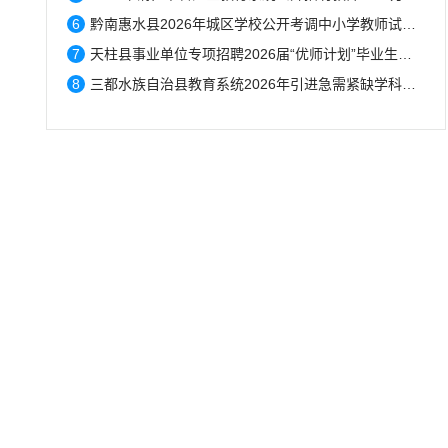
6
黔南惠水县2026年城区学校公开考调中小学教师试教成绩公示...
7
天柱县事业单位专项招聘2026届“优师计划”毕业生体检结果人员名单的公告...
8
三都水族自治县教育系统2026年引进急需紧缺学科专业教师公告拟聘用人员名单公示...