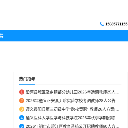
15685771155
事
热门招考
1
沿河县城区及乡镇部分幼儿园2026年选调教师25人方案|8月12日报名...
2
2026年遵义正安县尹珍实验学校考调教师28人公告|8月10日报名...
3
遵义绥阳县第三初级中学“跨校竞聘” 教师26人方案|8月7日-8日报名...
4
遵义医科大学医学与科技学院2026年秋季学期招聘简章...
5
2026年铜仁市碧江区教育系统公开招聘教师60人方案|8月10-14日报名...