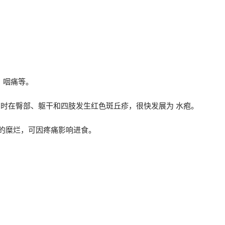
、咽痛等。
围，有时在臀部、躯干和四肢发生红色斑丘疹，很快发展为 水疱。
在的糜烂，可因疼痛影响进食。