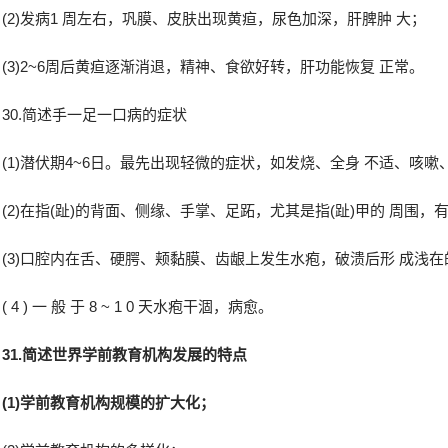
(2)发病1 周左右，巩膜、皮肤出现黄疸，尿色加深，肝脾肿 大；
(3)2~6周后黄疸逐渐消退，精神、食欲好转，肝功能恢复 正常。
30.简述手一足一口病的症状
(1)潜伏期4~6日。最先出现轻微的症状，如发烧、全身 不适、咳嗽
(2)在指(趾)的背面、侧缘、手掌、足跖，尤其是指(趾)甲的 周
(3)口腔内在舌、硬腭、颊黏膜、齿龈上发生水疱，破溃后形 成浅
( 4 ) 一 般 于 8 ~ 1 0 天水疱干涸，病愈。
3
1.
简述世界学前教育机构发展的特点
(1)学前教育机构规模的扩大化；